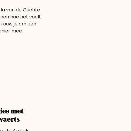
rla van de Guchte
nnen hoe het voelt
 rouw je om een
manier mee
ies met
vaerts
e dr. Anneke