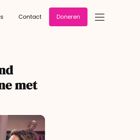
gs
Contact
Doneren
end
ine met