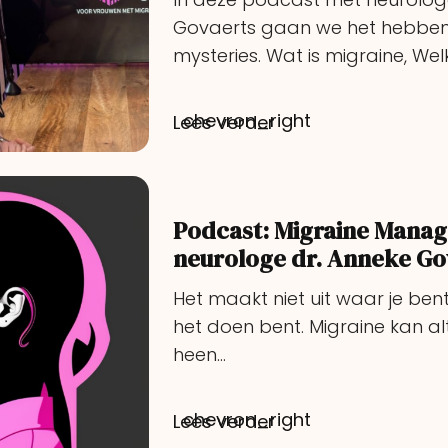
Govaerts gaan we het hebben
mysteries. Wat is migraine, We
chevron_right
Lees verder
Podcast: Migraine Mana
neurologe dr. Anneke Go
Het maakt niet uit waar je bent
het doen bent. Migraine kan alti
heen…
chevron_right
Lees verder