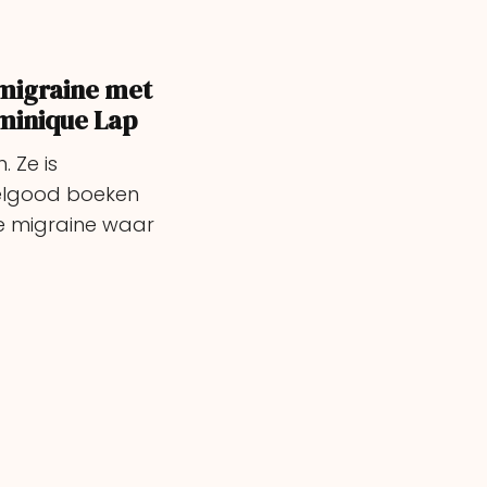
migraine met
minique Lap
 Ze is
elgood boeken
e migraine waar