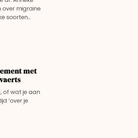
 over migraine
lke soorten…
gement met
vaerts
, of wat je aan
jd ‘over je